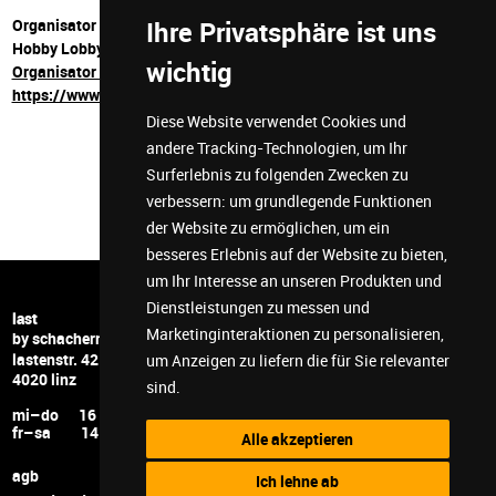
Organisator
Ihre Privatsphäre ist uns
Hobby Lobby Linz
wichtig
Organisator E-Mail hanna.jouini@hobbylobby.co.at
https://www.hobbylobby.ngo/de/locations/linz
Diese Website verwendet Cookies und
andere Tracking-Technologien, um Ihr
Surferlebnis zu folgenden Zwecken zu
verbessern:
um grundlegende Funktionen
der Website zu ermöglichen
,
um ein
besseres Erlebnis auf der Website zu bieten
,
um Ihr Interesse an unseren Produkten und
Dienstleistungen zu messen und
+43 732 6599 5278
last
Marketinginteraktionen zu personalisieren
,
hi@last-space.at
by schachermayer
lastenstr. 42
facebook
um Anzeigen zu liefern die für Sie relevanter
4020 linz
instagram
sind
.
youtube
mi–do 16 – 24
twitch
fr–sa 14 – 24
Alle akzeptieren
discord
agb
Ich lehne ab