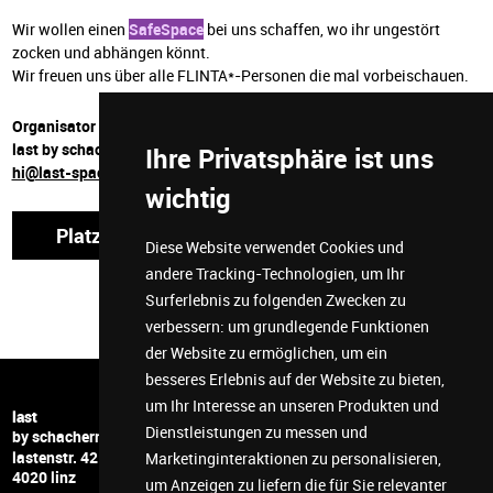
Wir wollen einen
SafeSpace
bei uns schaffen, wo ihr ungestört
zocken und abhängen könnt.
Wir freuen uns über alle FLINTA*-Personen die mal vorbeischauen.
Organisator
last by schachermayer
Ihre Privatsphäre ist uns
hi@last-space.at
wichtig
Platz reservieren
Diese Website verwendet Cookies und
andere Tracking-Technologien, um Ihr
Surferlebnis zu folgenden Zwecken zu
verbessern:
um grundlegende Funktionen
der Website zu ermöglichen
,
um ein
besseres Erlebnis auf der Website zu bieten
,
um Ihr Interesse an unseren Produkten und
+43 732 6599 5278
last
Dienstleistungen zu messen und
hi@last-space.at
by schachermayer
lastenstr. 42
facebook
Marketinginteraktionen zu personalisieren
,
4020 linz
instagram
um Anzeigen zu liefern die für Sie relevanter